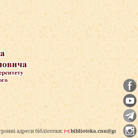
еси бібліотеки:
biblioteka.cnu@gmail.com
bibli