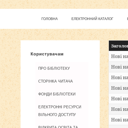
ГОЛОВНА
ЕЛЕКТРОННИЙ КАТАЛОГ
Беспла
Заголо
Користувачам
Нові н
Нові н
ПРО БІБЛІОТЕКУ
Нові н
СТОРІНКА ЧИТАЧА
Нові н
ФОНДИ БІБЛІОТЕКИ
Нові н
ЕЛЕКТРОННІ РЕСУРСИ
Нові н
ВІЛЬНОГО ДОСТУПУ
Нові н
ВІДКРИТА ОСВІТА ТА