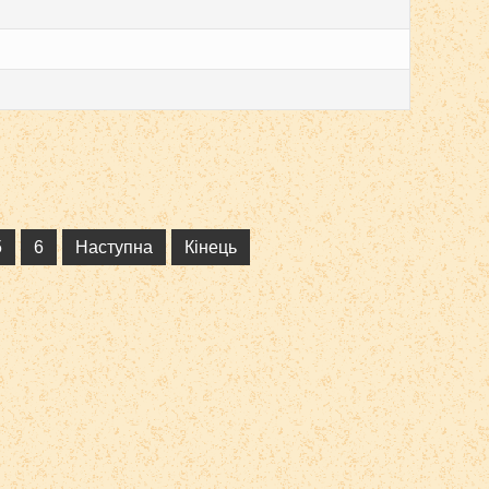
5
6
Наступна
Кінець