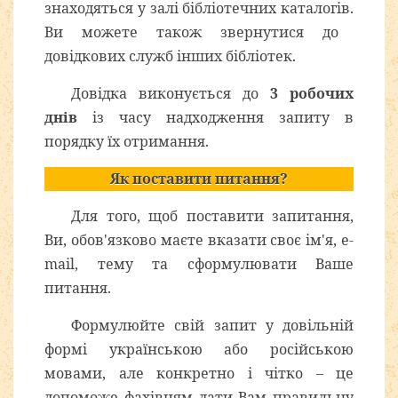
знаходяться у залі бібліотечних каталогів.
Ви можете також звернутися до
довідкових служб інших бібліотек.
Довідка виконується до
3 робочих
днів
із часу надходження запиту в
порядку їх отримання.
Як поставити питання?
Для того, щоб поставити запитання,
Ви, обов'язково маєте вказати своє ім'я, e-
mail, тему та сформулювати Ваше
питання.
Формулюйте свій запит у довільній
формі українською або російською
мовами, але конкретно і чітко – це
допоможе фахівцям дати Вам правильну