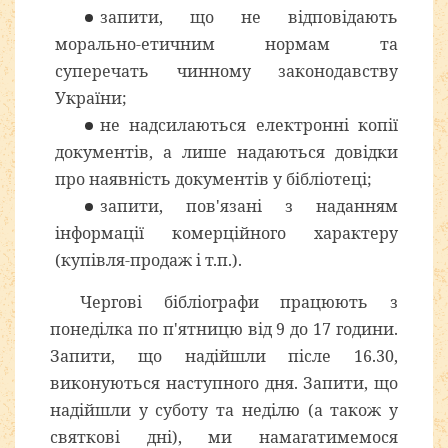
запити, що не відповідають
морально-етичним нормам та
суперечать чинному законодавству
України;
не надсилаються електронні копії
документів, а лише надаються довідки
про наявність документів у бібліотеці;
запити, пов'язані з наданням
інформації комерційного характеру
(купівля-продаж і т.п.).
Чергові бібліографи працюють з
понеділка по п'ятницю від 9 до 17 години.
Запити, що надійшли післе 16.30,
виконуються наступного дня. Запити, що
надійшли у суботу та неділю (а також у
святкові дні), ми намагатимемося