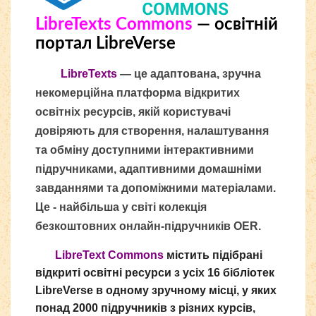
LibreTexts Commons
— освітній
портал LibreVerse
LibreTexts
— це адаптована, зручна
некомерційна платформа відкритих
освітніх ресурсів, якій користувачі
довіряють для створення, налаштування
та обміну доступними інтерактивними
підручниками, адаптивними домашніми
завданнями та допоміжними матеріалами.
Це - найбільша у світі колекція
безкоштовних онлайн-підручників OER.
LibreText Commons
містить підібрані
відкриті освітні ресурси з усіх 16 бібліотек
LibreVerse в одному зручному місці
, у яких
п
онад 2000 підручників з різних курсів,