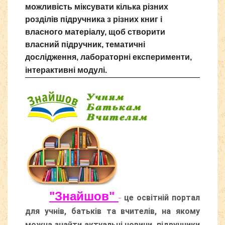
м
ожливість міксувати кілька різних
розділів підручника з різних книг і
власного матеріалу, щоб створити
власний підручник, т
ематичні
дослідження, лабораторні експерименти,
інтерактивні модулі.
"Знайшов"
-
це освітній портал
для учнів, батьків та вчителів, на якому
можна знайти актуальні новини, підручники