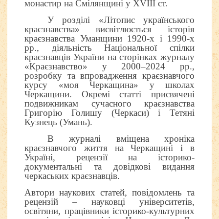
монастир на Смілянщині у ХVІІІ ст.
У розділі «Літопис українського
краєзнавства» висвітлюється історія
краєзнавства Уманщини 1920-х і 1990-х
рр., діяльність Національної спілки
краєзнавців України на сторінках журналу
«Краєзнавство» у 2000–2024 рр.,
розробку та впровадження краєзнавчого
курсу «моя Черкащина» у школах
Черкащини. Окремі статті присвячені
подвижникам сучасного краєзнавства
Григорію Голишу (Черкаси) і Тетяні
Кузнець (Умань).
В журналі вміщена хроніка
краєзнавчого життя на Черкащині і в
Україні, рецензії на історико-
документальні та довідкові видання
черкаських краєзнавців.
Автори наукових статей, повідомлень та
рецензій – науковці університетів,
освітяни, працівники історико-культурних