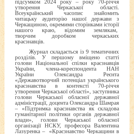
підсумком 2024 року – року 70-річчя
утворення Черкаської області.
Всеукраїнський часопис знайомить
читацьку аудиторію нашої держави з
Черкащиною, окремими сторінками історії
нашого краю, відомим землякам,
творчим доробком черкаських
краєзнавців.
Журнал складається із 9 тематичних
розділів. У першому вміщено статті
голови Національної спілки краєзнавців
України, члена-кореспондента НАН
України Олександра Реєнта
«Державотворчий потенціал українського
краєзнавства в контексті 70-річчя
утворення Черкаської області», заступника
голови Черкаської обласної державної
адміністрації, доцента Олександра Шамрая
– «Підтримка краєзнавства як складова
гуманітарної політики органів державної
влади», голови Черкаської обласної
організації НСКУ, професора Валентина
Лазуренка – «Краєзнавство Черкащини в