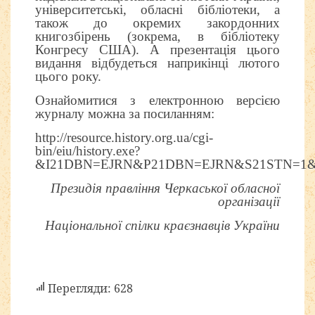
університетські, обласні бібліотеки, а
також до окремих закордонних
книгозбірень (зокрема, в бібліотеку
Конгресу США). А презентація цього
видання відбудеться наприкінці лютого
цього року.
Ознайомитися з електронною версією
журналу можна за посиланням:
http://resource.history.org.ua/cgi-
bin/eiu/history.exe?
&I21DBN=EJRN&P21DBN=EJRN&S21STN=1&S
Президія правління Черкаської обласної
організації
Національної спілки краєзнавців України
Перегляди: 628