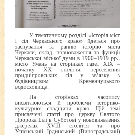
У тематичному розділі «Історія міст
і сіл Черкаського краю» йдеться про
заснування та ранню історію міста
Черкаси, склад, повноваження та функції
Черкаської міської думи в 1900–1919 рр.,
місто Умань на сторінках газет ХІХ –
початку ХХ століття, переселення
придніпровських сіл у зв’язку з
будівництвом Кременчуцького
водосховища.
На сторінках часопису
висвітлюються й проблеми історико-
культурної спадщини краю. Цій темі
присвячені статті про церкву Святого
Пророка Іллі в Суботові у нововиявлених
джерелах ХVІІІ століття та про
Успенський Ірдинський (Виноградський)