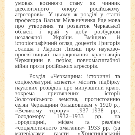
умовах воєнного стану як чинник
ідеологічного опору російському
агресорові». У цьому ж розділі у статті
професора Василя Мельниченка йде мова
про утворення та розвиток Черкаської
області і край у добу розбудови
незалежної України. Вміщено й
історіографічний огляд доцентів Григорія
Голиша і Лариси Лисиці про науково-
просвітницькі напрацювання краєзнавців
Черкащини в період повномасштабної
війни проти російських агресорів.
Розділ «Черкащина: історичні та
соціокультурні аспекти» містить підбірку
наукових розвідок про минувшини краю,
зокрема присвячених історії
Золотоніського земства, протистоянню
селян Черкащини більшовикам у 1920 р.,
«Великому терору» 1937–1938 рр.,
Голодомору 1932–1933 рр. на
Городищині, міфам та реаліям
«соціалістичного змагання» 1933 рр. (за
матеріалами газети «Христинівський