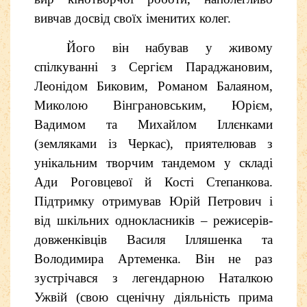
вивчав досвід своїх іменитих колег.
Його він набував у живому
спілкуванні з Сергієм Параджановим,
Леонідом Биковим, Романом Балаяном,
Миколою Вінграновським, Юрієм,
Вадимом та Михайлом Іллєнками
(земляками із Черкас), приятелював з
унікальним творчим тандемом у складі
Ади Роговцевої й Кості Степанкова.
Підтримку отримував Юрій Петрович і
від шкільних однокласників – режисерів-
довженківців Василя Ілляшенка та
Володимира Артеменка. Він не раз
зустрічався з легендарною Наталкою
Ужвій (свою сценічну діяльність прима