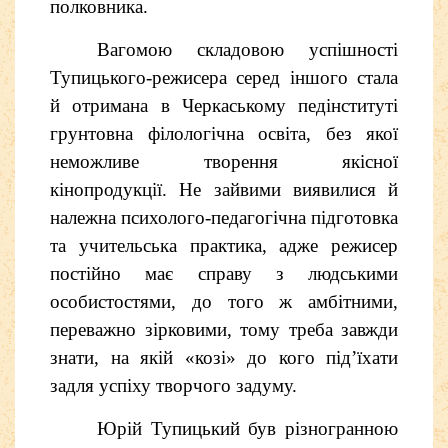
полковника.
Вагомою складовою успішності
Тупицького-режисера серед іншого стала
й отримана в Черкаському педінституті
грунтовна філологічна освіта, без якої
неможливе творення якісної
кінопродукції. Не зайвими виявилися й
належна психолого-педагогічна підготовка
та учительська практика, адже режисер
постійно має справу з людськими
особистостями, до того ж амбітними,
переважно зірковими, тому треба завжди
знати, на якій «козі» до кого під’їхати
задля успіху творчого задуму.
Юрій Тупицький був різногранною