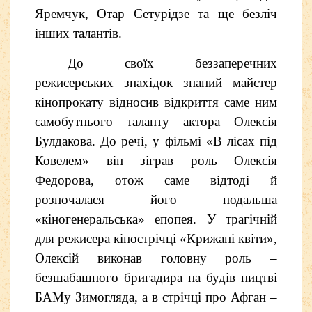
Яремчук, Отар Сетурідзе та ще безліч
інших талантів.
До своїх беззаперечних
режисерських знахідок знаний майстер
кінопрокату відносив відкриття саме ним
самобутнього таланту актора Олексія
Булдакова. До речі, у фільмі «В лісах під
Ковелем» він зіграв роль Олексія
Федорова, отож саме відтоді й
розпочалася його подальша
«кіногенеральська» епопея. У трагічній
для режисера кінострічці «Крижані квіти»,
Олексій виконав головну роль –
безшабашного бригадира на будів ництві
БАМу Зимогляда, а в стрічці про Афган –