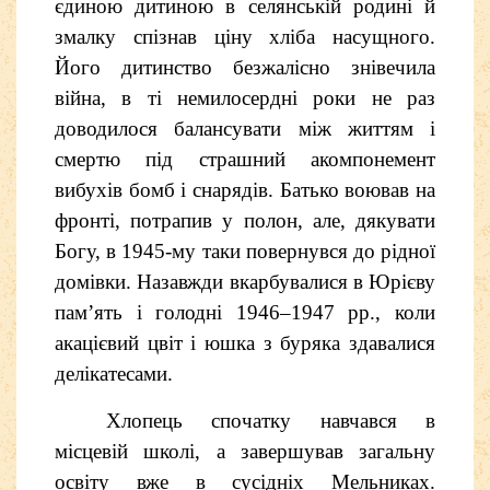
єдиною дитиною в селянській родині й
змалку спізнав ціну хліба насущного.
Його
дитинство безжалісно знівечила
війна, в ті немилосердні роки не раз
доводилося балансувати між життям і
смертю під страшний акомпонемент
вибухів бомб і снарядів. Батько воював на
фронті, потрапив у полон, але, дякувати
Богу, в 1945-му таки повернувся до рідної
домівки. Назавжди вкарбувалися в Юрієву
пам’ять і голодні 1946–1947 рр., коли
акацієвий цвіт і юшка з буряка здавалися
делікатесами.
Хлопець спочатку навчався в
місцевій школі, а завершував загальну
освіту вже в сусідніх Мельниках.