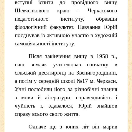
вступні іспити до провідного вишу
Шевченкового краю – Черкаського
педагогічного інституту, обравши
філологічний факультет. Навчання Юрій
поєднував із активною участю в художній
самодіяльності інституту.
Після закінчення вишу в 1958 р.,
наш земляк у
чителював спочатку в
сільській десятирічці на Звенигородщині,
а потім у середній школі №17 м. Черкаси.
Учні полюбили його за різнобічні знання
з мови й літератури, справедливість і
чуйність і, здавалося, Юрій знайшов
справу всього свого життя.
Одначе ще з юних літ він марив