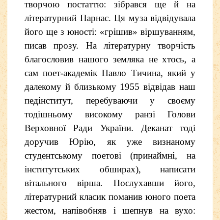
творчою постаттю: зібрався ще й на
літературний Парнас. Ця муза відвідувала
його ще з юності: «грішив» віршуванням,
писав прозу. На літературну творчість
благословив нашого земляка не хтось, а
сам поет-академік Павло Тичина, який у
далекому й близькому 1955 відвідав наш
педінститут, перебуваючи у своєму
тодішньому високому ранзі Голови
Верховної Ради України. Деканат тоді
доручив Юрію, як уже визнаному
студентському поетові (принаймні, на
інститутських обширах), написати
вітального вірша. Послухавши його,
літературний класик поманив юного поета
жестом, напівобняв і шепнув на вухо: