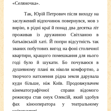
«Селяночка».
Так, Юрій Петрович після виходу на
заслужений відпочинок повернувся, мов з
вирію, в рідні краї й понад два десятка літ
проживав із дружиною Світланою в
батьківській хаті. Й попри відсутність так
званих побутових вигод на фоні столичної
квартири, кращого помешкання для нього
годі було й шукати. Бо почуваюся в
душевному плані як ніколи комфортно, а
творчого натхнення рідна земля дарувала
куди більше, ніж Київ. Продовжувачем
кінематографічної справи відомого
режисера став онук Олексій, який здобув
фах кінооператора у театральному
університеті.