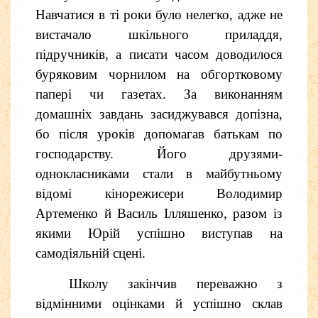
Навчатися в ті роки було нелегко, адже не
вистачало шкільного приладдя,
підручників, а писати часом доводилося
буряковим чорнилом на обгортковому
папері чи газетах. За виконанням
домашніх завдань засиджувався допізна,
бо після уроків допомагав батькам по
господарству.
Його друзями-
однокласниками стали в майбутньому
відомі кінорежисери Володимир
Артеменко й Василь Ілляшенко, разом із
якими Юрій успішно виступав на
самодіяльній сцені.
Школу закінчив переважно з
відмінними оцінками й успішно склав