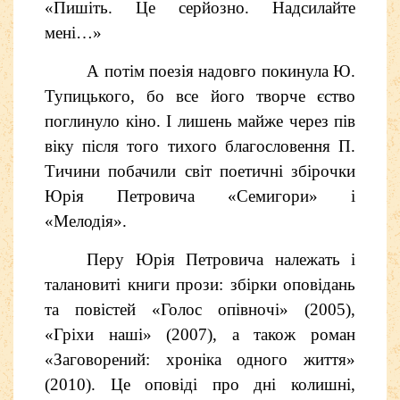
«Пишіть. Це серйозно. Надсилайте
мені…»
А потім поезія надовго покинула Ю.
Тупицького, бо все його творче єство
поглинуло кіно. І лишень майже через пів
віку після того тихого благословення П.
Тичини побачили світ поетичні збірочки
Юрія Петровича «Семигори» і
«Мелодія».
Перу Юрія Петровича належать і
талановиті книги прози: збірки оповідань
та повістей «Голос опівночі» (2005),
«Гріхи наші» (2007), а також роман
«
Заговорений: хроніка одного життя»
(2010).
Це оповіді про дні колишні,