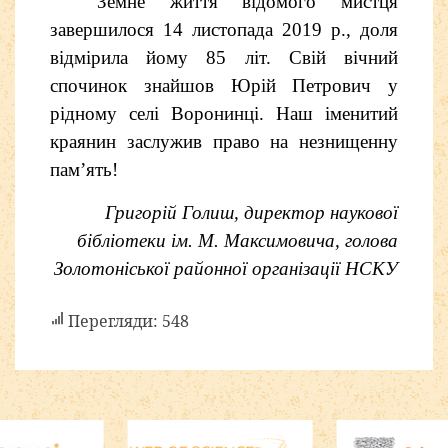
Земне життя відомого мистця
завершилося 14 листопада 2019 р., доля
відмірила йому 85 літ. Свій вічний
спочинок знайшов Юрій Петрович у
рідному селі Воронинці. Наш іменитий
краянин заслужив право на незнищенну
пам
’
ять!
Григорій Голиш, директор наукової
бібліотеки ім. М. Максимовича, голова
Золотоніської районної організації НСКУ
Перегляди: 548