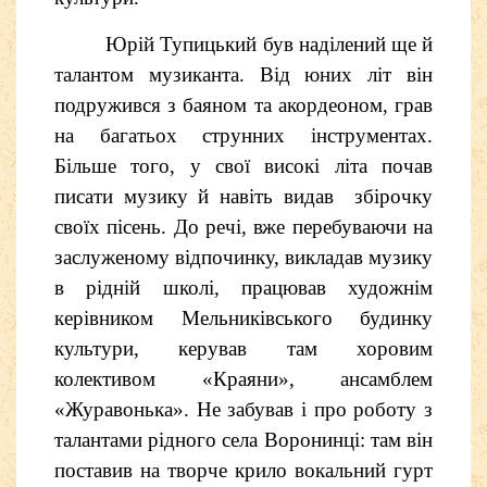
Юрій Тупицький був наділений ще й
талантом музиканта. Від
юних літ він
подружився з баяном та акордеоном, грав
на багатьох струнних інструментах.
Більше того, у свої високі літа почав
писати музику й навіть видав збірочку
своїх пісень. До речі, вже перебуваючи на
заслуженому відпочинку, викладав музику
в рідній школі, працював художнім
керівником Мельниківського будинку
культури, керував там хоровим
колективом «Краяни», ансамблем
«Журавонька». Не забував і про роботу з
талантами рідного села Воронинці: там він
поставив на творче крило вокальний гурт