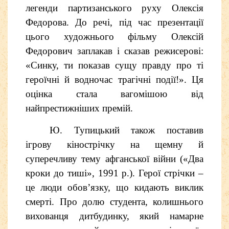
легенди партизанського руху Олексія
Федорова. До речі, під час презентації
цього художнього фільму Олексій
Федорович заплакав і сказав режисерові:
«Синку, ти показав сущу правду про ті
героїчні й водночас трагічні події!». Ця
оцінка стала вагомішою від
найпрестижніших премій.
Ю. Тупицький також поставив
ігрову кінострічку на щемну й
суперечливу тему афганської війни («Два
кроки до тиші», 1991 р.). Герої стрічки –
це люди обов’язку, що кидають виклик
смерті. Про долю студента, колишнього
вихованця дитбудинку, який намарне