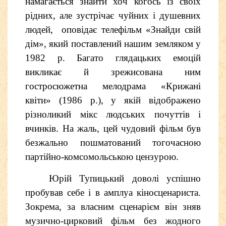
намагається знайти хоч когось із своїх
рідних, але зустрічає чуйних і душевних
людей, оповідає телефільм «Знайди свій
дім», який поставлений нашим земляком у
1982 р. Багато глядацьких емоцій
викликає й зрежисована ним
гостросюжетна мелодрама «Крижані
квіти» (1986 р.), у якій відображено
різноликий мікс людських почуттів і
вчинків. На жаль, цей чудовий фільм був
безжально пошматований тогочасною
партійно-комсомольською цензурою.
Юрій Тупицький доволі успішно
пробував себе і в амплуа кіносценариста.
Зокрема, за власним сценарієм він зняв
музично-цирковий фільм без жодного