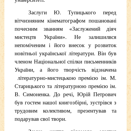
Заслуги Ю. Тупицького перед
вітчизняним кінематографом пошановані
почесним званням «Заслужений діяч
мистецтв України». Не залишилвся
непоміченим і його внесок у розвиток
новітньої української літератури. Він був
членом Національної спілки письменників
України, а його творчість відзначена
літературно-мистецькою премією ім. М.
Старицького та літературною премією ім.
В. Симоненка
. До речі, Юрій Петрович
був гостем нашої книгозбірні, зустрівся з
трудовим колективом, презентував та
подарував свої твори.