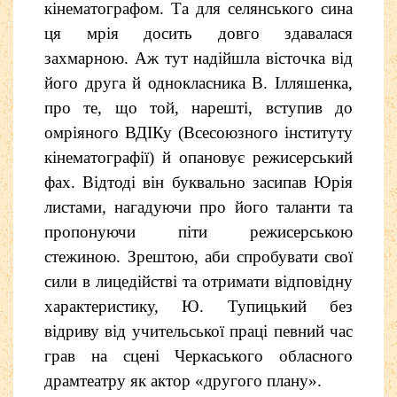
кінематографом. Та для селянського сина
ця мрія досить довго здавалася
захмарною. Аж тут надійшла вісточка від
його друга й однокласника В. Ілляшенка,
про те, що той, нарешті, вступив до
омріяного ВДІКу (Всесоюзного інституту
кінематографії) й опановує режисерський
фах. Відтоді він буквально засипав Юрія
листами, нагадуючи про його таланти та
пропонуючи піти режисерською
стежиною. Зрештою, аби спробувати свої
сили в лицедійстві та отримати відповідну
характеристику, Ю. Тупицький без
відриву від учительської праці певний час
грав на сцені Черкаського обласного
драмтеатру як актор «другого плану».