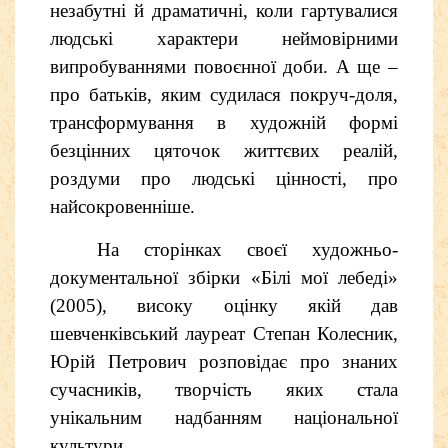
незабутні й драматичні, коли гартувалися
людські характери неймовірними
випробуваннями повоєнної доби. А ще –
про батьків, яким судилася покруч-доля,
трансформування в художній формі
безцінних цяточок життєвих реалій,
роздуми про людські цінності, про
найсокровенніше.
На сторінках своєї художньо-
документальної збірки «Білі мої лебеді»
(2005), високу оцінку якій дав
шевченківський лауреат Степан Колесник,
Юрій Петрович розповідає про знаних
сучасників, творчість яких стала
унікальним надбанням національної
культури.