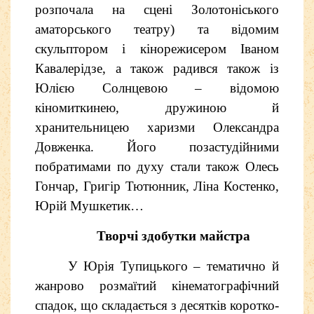
розпочала на сцені Золотоніського
аматорського театру) та відомим
скульптором і кінорежисером Іваном
Кавалерідзе, а також радився також із
Юлією Солнцевою – відомою
кіномиткинею, дружиною й
хранительницею харизми Олександра
Довженка. Його позастудійними
побратимами по духу стали також Олесь
Гончар, Григір Тютюнник, Ліна Костенко,
Юрій Мушкетик…
Творчі здобутки майстра
У Юрія Тупицького – тематично й
жанрово розмаїтий кінематографічний
спадок, що складається з десятків коротко-