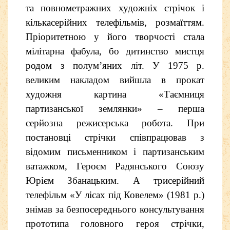
та повнометражних художніх стрічок і
кількасерійних телефільмів, розмаїттям.
Пріоритетною у його творчості стала
мілітарна
фабула, бо дитинство мистця
родом з полум’яних літ. У 1975 р.
великим накладом вийшла в прокат
художня картина «Таємниця
партизанської землянки» – перша
серйозна режисерська робота. При
постановці стрічки співпрацював з
відомим письменником і партизанським
ватажком, Героєм Радянського Союзу
Юрієм Збанацьким. А трисерійний
телефільм «У лісах під Ковелем» (1981 р.)
знімав за безпосереднього консультування
прототипа головного героя стрічки,