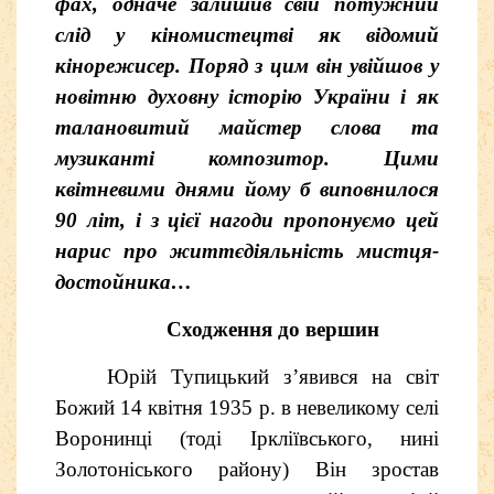
фах, одначе залишив свій потужний
слід у кіномистецтві як відомий
кінорежисер. Поряд з цим він увійшов у
новітню духовну історію України і як
талановитий майстер слова та
музиканті композитор. Цими
квітневими днями йому б виповнилося
90 літ, і з цієї нагоди пропонуємо цей
нарис про життєдіяльність мистця-
достойника…
Сходження до вершин
Юрій Тупицький з’явився на світ
Божий 14 квітня 1935 р. в невеликому селі
Воронинці (тоді Іркліївського, нині
Золотоніського району) Він зростав