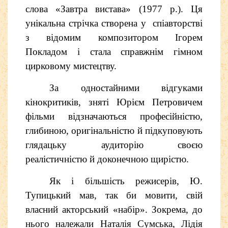
слова «Завтра вистава» (1977 р.). Ця
унікальна стрічка створена у спіавторстві
з відомим композитором Ігорем
Покладом і стала справжнім гімном
цирковому мистецтву.
За одностайними відгуками
кінокритиків, зняті Юрієм Петровичем
фільми відзначаються професійністю,
глибиною, оригінальністю й підкуповують
глядацьку аудиторію своєю
реалістичністю й доконечною щирістю.
Як і більшість режисерів, Ю.
Тупицький мав, так би мовити, свій
власний акторський «набір». Зокрема, до
нього належали
Наталія Сумська, Лідія