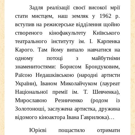
Задля реалізації своєї високої мрії
стати мистцем, наш земляк у 1962 р.
вступив на режисерське відділення щойно
створеного кінофакультету Київського
театрального інституту ім. І. Карпенка
Карого. Там йому випало навчатися на
одному потоці з майбутніми
знаменитостями: Борисом Брондуковим,
Раїсою Недашківською (народні артисти
України), Іваном Миколайчуком (лауреат
Національної премії ім. Т. Шевченка),
Мирославою Резниченко (родом із
Золотоноші, заслужена артистка, дружина
відомого кіноактора Івана Гаврилюка)…
Юрієві пощастило отримати