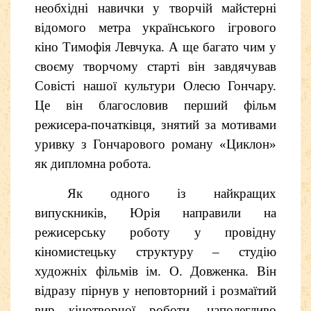
необхідні навички у творчій майстерні
відомого метра українського ігрового
кіно Тимофія Левчука. А ще багато чим у
своєму творчому старті він завдячував
Совісті нашої культури Олесю Гончару.
Це він благословив перший фільм
режисера-початківця, знятий за мотивами
уривку з Гончарового роману «Циклон»
як дипломна робота.
Як одного із найкращих
випускників, Юрія направили на
режисерську роботу у провідну
кіномистецьку структуру – студію
художніх фільмів ім. О. Довженка. Він
відразу пірнув у неповторний і розмаїтий
вир кінотворчої роботи, наполегливо