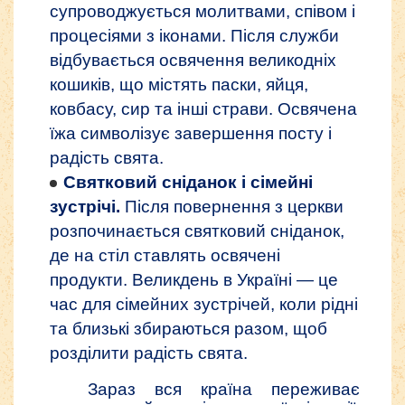
супроводжується молитвами, співом і
процесіями з іконами. Після служби
відбувається освячення великодніх
кошиків, що містять паски, яйця,
ковбасу, сир та інші страви. Освячена
їжа символізує завершення посту і
радість свята.
Святковий сніданок і сімейні
зустрічі.
Після повернення з церкви
розпочинається святковий сніданок,
де на стіл ставлять освячені
продукти. Великдень в Україні — це
час для сімейних зустрічей, коли рідні
та близькі збираються разом, щоб
розділити радість свята.
Зараз вся країна переживає