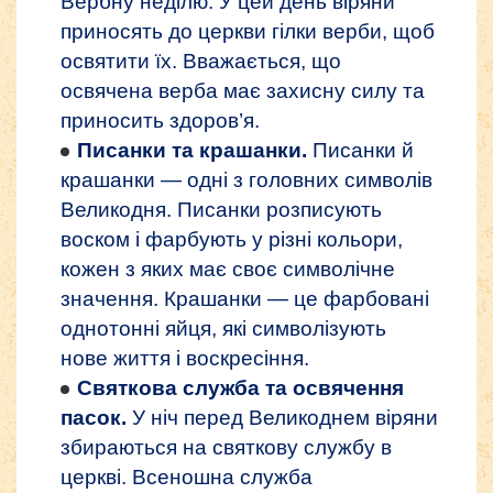
Вербну неділю. У цей день віряни
приносять до церкви гілки верби, щоб
освятити їх. Вважається, що
освячена верба має захисну силу та
приносить здоров’я.
Писанки та крашанки.
Писанки й
крашанки — одні з головних символів
Великодня. Писанки розписують
воском і фарбують у різні кольори,
кожен з яких має своє символічне
значення. Крашанки — це фарбовані
однотонні яйця, які символізують
нове життя і воскресіння.
Святкова служба та освячення
пасок.
У ніч перед Великоднем віряни
збираються на святкову службу в
церкві. Всеношна служба