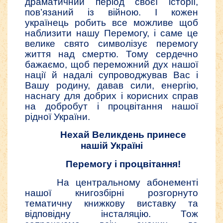
драматичний період своєї історії,
пов’язаний із війною. І кожен
українець робить все можливе щоб
наблизити нашу Перемогу, і саме це
велике свято символізує перемогу
життя над смертю. Тому сердечно
бажаємо, щоб переможний дух нашої
нації й надалі супроводжував Вас і
Вашу родину, давав сили, енергію,
наснагу для добрих і корисних справ
на добробут і процвітання нашої
рідної України.
Нехай Великдень принесе
нашій Україні
Перемогу і процвітання!
На центральному абонементі
нашої книгозбірні розгорнуто
тематичну книжкову виставку та
відповідну інсталяцію. Тож