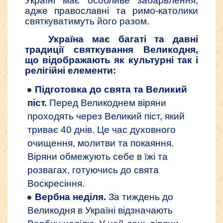
Україні має особливе забарвлення,
адже православні та римо-католики
святкуватимуть його разом.
Україна має багаті та давні
традиції святкування Великодня,
що відображають як культурні так і
релігійні елементи:
Підготовка до свята та Великий
піст.
Перед Великоднем віряни
проходять через Великий піст, який
триває 40 днів. Це час духовного
очищення, молитви та покаяння.
Віряни обмежують себе в їжі та
розвагах, готуючись до свята
Воскресіння.
Вербна неділя.
За тиждень до
Великодня в Україні відзначають