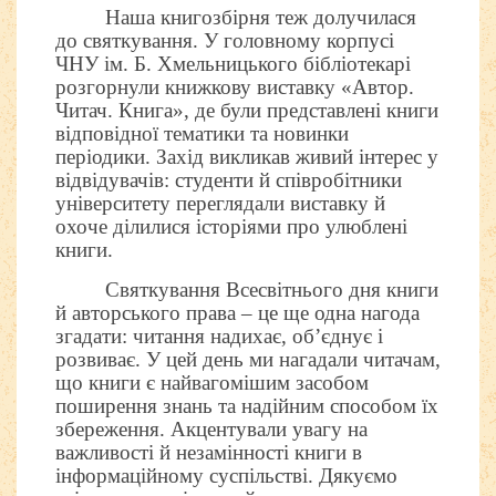
Наша книгозбірня теж долучилася
до святкування. У головному корпусі
ЧНУ ім. Б. Хмельницького бібліотекарі
розгорнули книжкову виставку «Автор.
Читач. Книга», де були представлені книги
відповідної тематики та новинки
періодики. Захід викликав живий інтерес у
відвідувачів: студенти й співробітники
університету переглядали виставку й
охоче ділилися історіями про улюблені
книги.
Святкування Всесвітнього дня книги
й авторського права – це ще одна нагода
згадати: читання надихає, об’єднує і
розвиває. У цей день ми нагадали читачам,
що книги є найвагомішим засобом
поширення знань та надійним способом їх
збереження. Акцентували увагу на
важливості й незамінності книги в
інформаційному суспільстві. Дякуємо