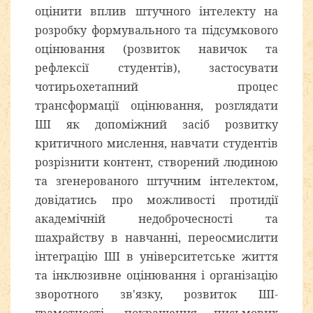
оцінити вплив штучного інтелекту на
розробку формувального та підсумкового
оцінювання (розвиток навичок та
рефлексії студентів), застосувати
чотирьохетапний процес
трансформації оцінювання, розглядати
ШІ як допоміжний засіб розвитку
критичного мислення, навчати студентів
розрізнити контент, створений людиною
та згенерованого штучним інтелектом,
довідатись про можливості протидії
академічній недоброчесності та
шахрайству в навчанні, переосмислити
інтеграцію ШІ в університетське життя
та інклюзивне оцінювання і організацію
зворотного зв'язку, розвиток ШІ-