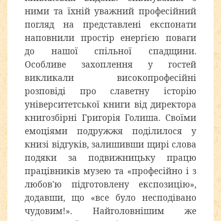
ними та їхній уважний професійний
погляд на представлені експонати
наповнили простір енергією поваги
до нашої спільної спадщини.
Особливе захоплення у гостей
викликали високопрофесійні
розповіді про славетну історію
університетської книги від директора
книгозбірні Григорія Голиша. Своїми
емоціями подружжя поділилося у
книзі відгуків, залишивши щирі слова
подяки за подвижницьку працю
працівників музею та «професійно і з
любов'ю підготовлену експозицію»,
додавши, що «все було несподівано
чудовим!». Найголовнішим же