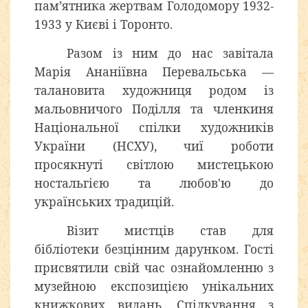
пам’ятника жертвам Голодомору 1932-
1933 у Києві і Торонто.
Разом із ним до нас завітала
Марія Ананіївна Перевальська —
талановита художниця родом із
мальовничого Поділля та членкиня
Національної спілки художників
України (НСХУ), чиї роботи
просякнуті світлою мистецькою
ностальгією та любов'ю до
українських традицій.
Візит мистців став для
бібліотеки безцінним дарунком. Гості
присвятили свій час ознайомленню з
музейною експозицією унікальних
книжкових видань. Спілкування з