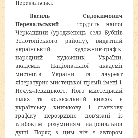
Перевальські.
Василь Євдокимович
Перевальський
— гордість нашої
Черкащини (уродженець села Бубнів
Золотоніського району), видатний
український художник-графік,
народний художник України,
академік Національної академії
мистецтв України та лауреат
літературно-мистецької премії імені І.
Нечуя-Левицького. Його мистецький
шлях та колосальний внесок в
українську книжкову і станкову
графіку нерозривно пов’язані із
глибоким розумінням національної
душі. Поряд з цим він є автором