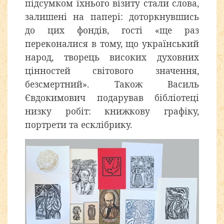
підсумком їхнього візиту стали слова,
залишені на папері: доторкнувшись
до цих фондів, гості «ще раз
переконалися в тому, що український
народ, творець високих духовних
цінностей світового значення,
безсмертний». Також Василь
Євдокимович подарував бібліотеці
низку робіт: книжкову графіку,
портрети та есклібрику.