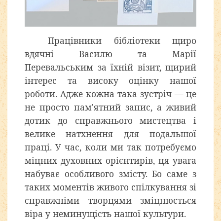
Працівники бібліотеки щиро
вдячні Василю та Марії
Перевальським за їхній візит, щирий
інтерес та високу оцінку нашої
роботи. Адже кожна така зустріч — це
не просто пам'ятний запис, а живий
дотик до справжнього мистецтва і
велике натхнення для подальшої
праці. У час, коли ми так потребуємо
міцних духовних орієнтирів, ця увага
набуває особливого змісту. Бо саме з
таких моментів живого спілкування зі
справжніми творцями зміцнюється
віра у неминущість нашої культури.