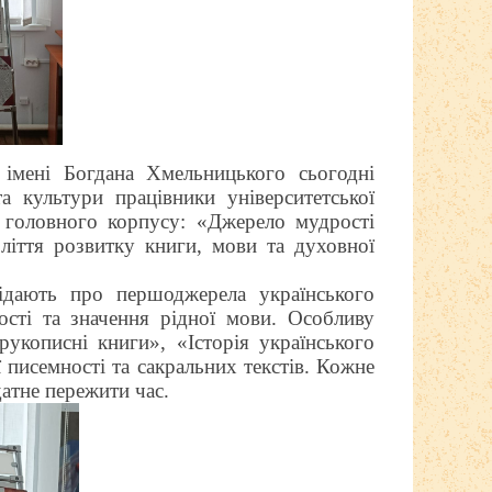
 імені Богдана Хмельницького сьогодні
та культури
працівники університетської
 головного корпусу:
«Джерело мудрості
оліття розвитку книги, мови та духовної
дають про першоджерела українського
ості та значення рідної мови. Особливу
рукописні книги», «Історія українського
ї писемності та сакральних текстів.
Кожне
датне пережити час.