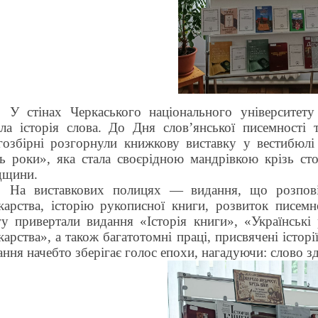
У стінах Черкаського національного університету
ла історія слова. До Дня слов’янської писемності 
гозбірні розгорнули
книжкову виставку
у вестибюлі
зь роки», яка стала своєрідною мандрівкою крізь ст
дщини.
На виставкових полицях — видання, що розпові
карства, історію рукописної книги, розвиток писемн
гу привертали видання «Історія книги», «Українські 
карства», а також багатотомні праці, присвячені історі
ання
начебто
зберігає голос епохи, нагадуючи: слово з