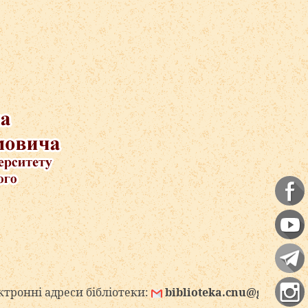
реси бібліотеки:
biblioteka.cnu@gmail.com
bibl