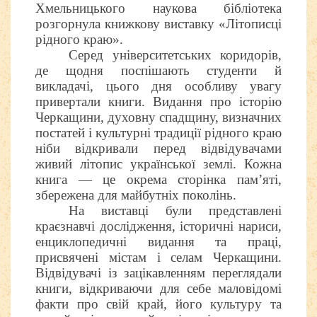
Хмельницького наукова бібліотека
розгорнула книжкову виставку «Літописці
рідного краю».
Серед університетських коридорів,
де щодня поспішають студенти й
викладачі, цього дня особливу увагу
привертали книги. Видання про історію
Черкащини, духовну спадщину, визначних
постатей і культурні традиції рідного краю
ніби відкривали перед відвідувачами
живий літопис української землі. Кожна
книга — це окрема сторінка пам’яті,
збережена для майбутніх поколінь.
На виставці були представлені
краєзнавчі дослідження, історичні нариси,
енциклопедичні видання та праці,
присвячені містам і селам Черкащини.
Відвідувачі із зацікавленням переглядали
книги, відкриваючи для себе маловідомі
факти про свій край, його культуру та