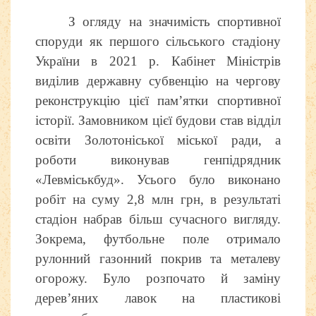
З огляду на значимість спортивної
споруди як першого сільського стадіону
України в 2021 р. Кабінет Міністрів
виділив державну субвенцію на чергову
реконструкцію цієї пам’ятки спортивної
історії. Замовником цієї будови став відділ
освіти Золотоніської міської ради, а
роботи виконував генпідрядник
«Левміськбуд». Усього було виконано
робіт на суму 2,8 млн грн, в результаті
стадіон набрав більш сучасного вигляду.
Зокрема, футбольне поле отримало
рулонний газонний покрив та металеву
огорожу. Було розпочато й заміну
дерев
’
яних лавок на пластикові