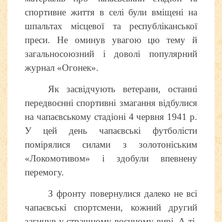
спортивне життя в селі були вміщені на
шпальтах місцевої та республіканської
преси. Не оминув увагою цю тему й
загальносоюзний і доволі популярний
журнал «Огонек».
Як засвідчують ветерани, останні
передвоєнні спортивні змагання відбулися
на чапаєвському стадіоні 4 червня 1941 р.
У цей день чапаєвські футболісти
помірялися силами з золотоніським
«Локомотивом» і здобули впевнену
перемогу.
З фронту повернулися далеко не всі
чапаєвські спортсмени, кожний другий
загинув у страшному воєнному вирі. А ті,