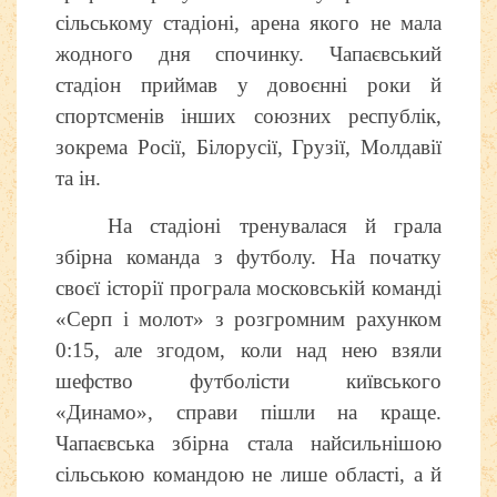
сільському стадіоні, арена якого не мала
жодного дня спочинку. Чапаєвський
стадіон приймав у довоєнні роки й
спортсменів інших союзних республік,
зокрема Росії, Білорусії, Грузії, Молдавії
та ін.
На стадіоні тренувалася й грала
збірна команда з футболу. На початку
своєї історії програла московській команді
«Серп і молот» з розгромним рахунком
0:15, але згодом, коли над нею взяли
шефство футболісти київського
«Динамо», справи пішли на краще.
Чапаєвська збірна стала найсильнішою
сільською командою не лише області, а й