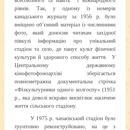
всесоюзного та навіть і міжнародного
рівнів. Так, у одному із номерів
канадського журналу за 1956 р. було
вміщено об’ємний матеріал із численними
фото, який доносив читачам західної
півкулі інформацію про унікальний
стадіон та село, де панує культ фізичної
культури й здорового способу життя. У
Центральному державному
кінофотофоноархіві зберігається
повнометражна документальна стрічка
«Фізкультурники одного колгоспу» (1951
р., яка доволі яскраво висвітлює насичене
життя сільського стадіону.
У 1975 р. чапаєвський стадіон було
ґрунтовно реконструйовано, на це з