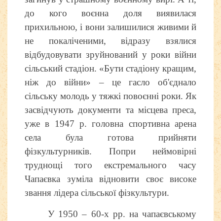
до кого воєнна доля виявилася
прихильною, і вони залишилися живими й
не покаліченими, відразу взялися
відбудовувати зруйнований у роки війни
сільський стадіон. «Бути стадіону кращим,
ніж до війни» – це гасло об'єднало
сільську молодь у тяжкі повоєнні роки. Як
засвідчують документи та місцева преса,
уже в 1947 р. головна спортивна арена
села була готова прийняти
фізкультурників. Попри неймовірні
труднощі того екстремального часу
Чапаєвка зуміла відновити своє високе
звання лідера сільської фізкультури.
У 1950 – 60-х рр. на чапаєвському