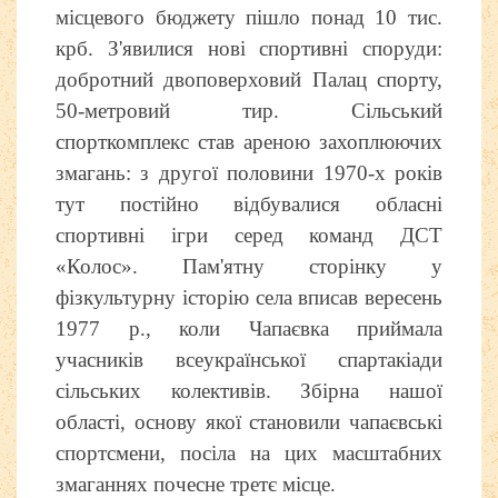
місцевого бюджету пішло понад 10 тис.
крб. З'явилися нові спортивні споруди:
добротний двоповерховий Палац спорту,
50-метровий тир. Сільський
спорткомплекс став ареною захоплюючих
змагань: з другої половини 1970-х років
тут постійно відбувалися обласні
спортивні ігри серед команд ДСТ
«Колос». Пам'ятну сторінку у
фізкультурну історію села вписав вересень
1977 р., коли Чапаєвка приймала
учасників всеукраїнської спартакіади
сільських колективів. Збірна нашої
області, основу якої становили чапаєвські
спортсмени, посіла на цих масштабних
змаганнях почесне третє місце.