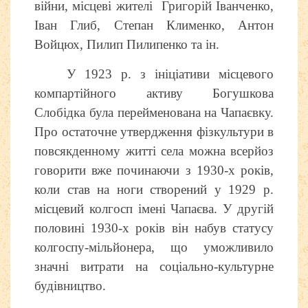
війни, місцеві жителі Григорій Іванченко,
Іван Глиб, Степан Клименко, Антон
Войцюх, Пилип Пилипенко та ін.
У 1923 р. з ініціативи місцевого
компартійного активу Богушкова
Слобідка була перейменована на Чапаєвку.
Про остаточне утвердження фізкультури в
повсякденному житті села можна всерйоз
говорити вже починаючи з 1930-х років,
коли став на ноги створений у 1929 р.
місцевий колгосп імені Чапаєва. У другій
половині 1930-х років він набув статусу
колгоспу-мільйонера, що уможливило
значні витрати на соціально-культурне
будівництво.