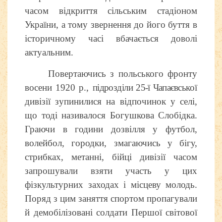
часом відкриття сільським стадіоном
України, а тому звернення до його буття в
історичному часі вбачається доволі
актуальним.
Повертаючись з польського фронту
восени 1920 р.,
підрозді
ли 25-ї Чапаєвсь
кої
дивізії зупинилися на відпочинок у селі,
що тоді називалося Богушкова Слобідка.
Граючи в години дозвілля у футбол,
волейбол, городки, змагаючись у бігу,
стрибках, метанні, бійці дивізії часом
запрошували взяти участь у цих
фізкультурних заходах і місцеву молодь.
Поряд з цим заняття спортом пропагували
й демобілізовані солдати Першої світової