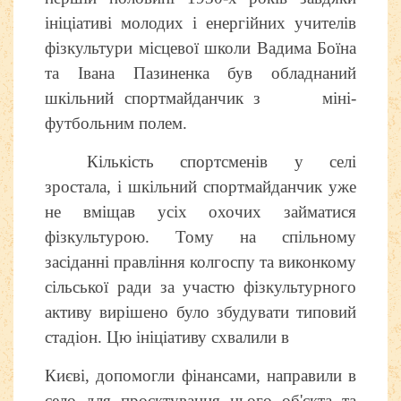
ініціативі молодих і енергійних учителів
фізкультури місцевої школи Вадима Боїна
та Івана Пазиненка був обладнаний
шкільний спортмайданчик з міні-
футбольним полем.
Кількість спортсменів у селі
зростала, і шкільний спортмайданчик уже
не вміщав усіх охочих займатися
фізкультурою. Тому на спільному
засіданні правління колгоспу та виконкому
сільської ради за участю фізкультурного
активу вирішено було збудувати типовий
стадіон. Цю ініціативу схвалили в
Києві, допомогли фінансами, направили в
село для проєктування цього об'єкта та