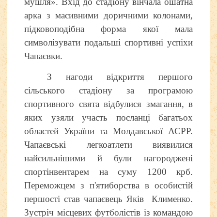
мушля». Вхід до стадіону вінчала ошатна
арка з масивними доричними колонами,
підковоподібна форма якої мала
символізувати подальші спортивні успіхи
Чапаєвки.
З нагоди відкриття першого
сільського стадіону за програмою
спортивного свята відбулися змагання, в
яких узяли участь посланці багатьох
областей України та Молдавської АСРР.
Чапаєвські легкоатлети виявилися
найсильнішими й були нагороджені
спортінвентарем на суму 1200 крб.
Переможцем з п'ятиборства в особистій
першості став чапаєвець Яків Клименко.
Зустріч місцевих футболістів із командою