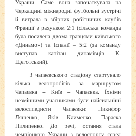
України. Саме вона започаткувала на
Черкащині міжнародні футбольні зустрічі
й виграла в збірних робітничих клубів
Франції з рахунком 2:1 (сільська команда
була посилена двома гравцями київського
«Динамо») та Іспанії – 5:2 (за команду
виступав капітан динамівців К.
Щеготський).
З чапаєвського стадіону стартувало
кілька велопробігів за маршрутом
Чапаєвка – Київ – Чапаєвка. Їхніми
незмінними учасниками були найсильніші
велосипедисти Чапаєвки: Никифор
Ляшенко, Яків Клименко, Параска
Пилипенко. До речі, остання стала
чемпіонкою України з велоспорту серед