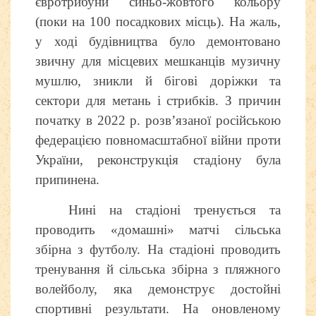
євротрибуни синьо-жовтого кольору
(поки на 100 посадкових місць). На жаль,
у ході будівництва було демонтовано
звичну для місцевих мешканців музичну
мушлю, зникли й бігові доріжки та
сектори для метань і стрибків. З причин
початку в 2022 р. розв
’
язаної російською
федерацією повномасштабної війни проти
України, реконструкція стадіону була
припинена.
Нині на стадіоні тренується та
проводить «домашні» матчі сільська
збірна з футболу. На стадіоні проводить
тренування й сільська збірна з пляжного
волейболу, яка демонструє достойні
спортивні результати. На оновленому