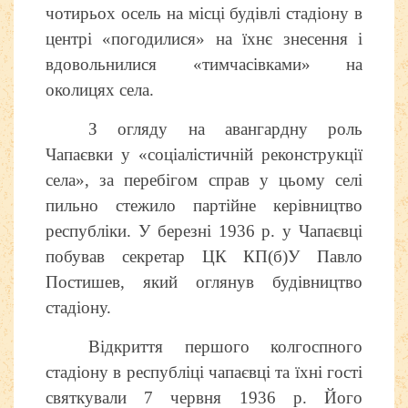
чотирьох осель на місці будівлі стадіону в
центрі «погодилися» на їхнє знесення і
вдовольнилися «тимчасівками» на
околицях села.
З огляду на авангардну роль
Чапаєвки у «соціалістичній реконструкції
села», за перебігом справ у цьому селі
пильно стежило партійне керівництво
республіки. У березні 1936 р. у Чапаєвці
побував секретар ЦК КП(б)У Павло
Постишев, який оглянув будівництво
стадіону.
Відкриття першого колгоспного
стадіону в республіці чапаєвці та їхні гості
святкували 7 червня 1936 р. Його