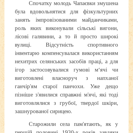
Спочатку молодь Чапаєвки змушена
була вдовольнятися для фізкультурних
занять імпровізованими майданчиками,
роль яких виконували сільські вигони,
лісові галявини, а то й просто широкі
вулиці. Відсутність спортивного
інвентарю компенсувалася використанням
нехитрих селянських засобів праці, а для
ігор застосовувалися гумові м‘ячі чи
виготовлені власноруч з напханої
ганчір'ям старої панчохи. Уже дещо
пізніше з'явилися справжні м'ячі, які тоді
виготовлялися з грубої, твердої шкіри,
зашнурованої сирицею.
Старожили села пам'ятають, як у
першій половині 1930-х років завдяки