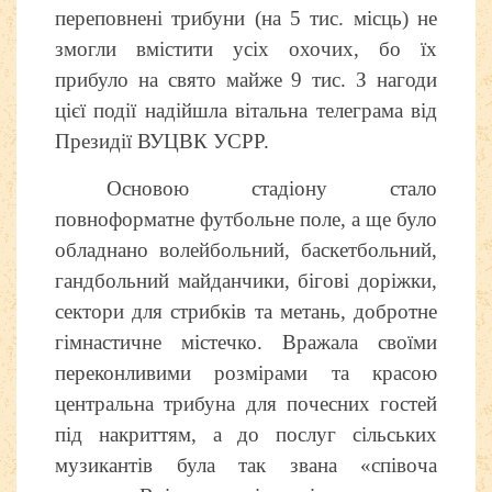
переповнені трибуни (на 5 тис. місць) не
змогли вмістити усіх охочих, бо їх
прибуло на свято майже 9 тис. З нагоди
цієї події надійшла вітальна телеграма від
Президії ВУЦВК УСРР.
Основою стадіону стало
повноформатне футбольне поле, а ще було
обладнано волейбольний, баскетбольний,
гандбольний майданчики, бігові доріжки,
сектори для стрибків та метань, добротне
гімнастичне містечко. Вражала своїми
переконливими розмірами та красою
центральна трибуна для почесних гостей
під накриттям, а до послуг сільських
музикантів була так звана «співоча