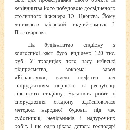
керівництва його побудовою досвідченого
столичного інженера Ю. Цвенєва. Йому
допомагав місцевий зодчий-самоук І.
Пономаренко.
На будівництво стадіону з
колгоспної каси було виділено 120 тис.
руб. У традиціях того часу київські
підприємства, зокрема завод
«Більшовик», взяли шефство над
спорудженням першого в республіці
сільського стадіону. Більшість робіт зі
спорудження стадіону здійснювалася
методом народної будови, під час
суботників, недільників і надурочних
робіт. І ще одна цікава деталь: господарі