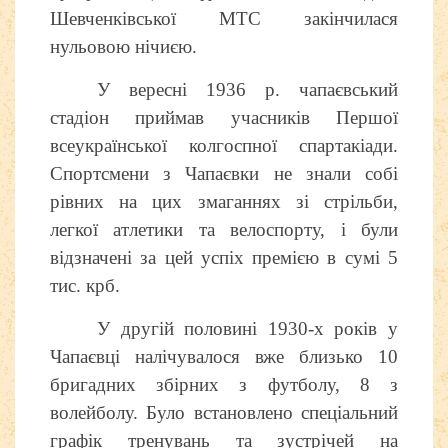
Шевченківської МТС закінчилася
нульовою нічиєю.
У вересні 1936 р. чапаєвський
стадіон приймав учасників Першої
всеукраїнської колгоспної спартакіади.
Спортсмени з Чапаєвки не знали собі
рівних на цих змаганнях зі стрільби,
легкої атлетики та велоспорту, і були
відзначені за цей успіх премією в сумі 5
тис. крб.
У другій половині 1930-х років у
Чапаєвці налічувалося вже близько 10
бригадних збірних з футболу, 8 з
волейболу. Було встановлено спеціальний
графік тренувань та зустрічей на