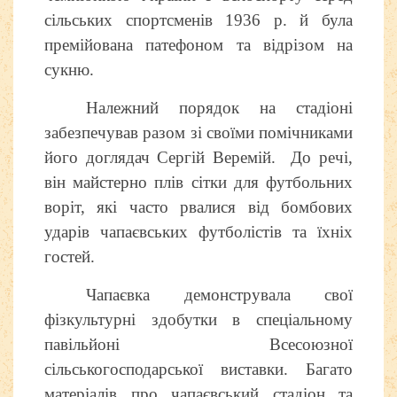
сільських спортсменів 1936 р. й була
премійована патефоном та відрізом на
сукню.
Належний порядок на стадіоні
забезпечував разом зі своїми помічниками
його доглядач Сергій Веремій. До речі,
він майстерно плів сітки для футбольних
воріт, які часто рвалися від бомбових
ударів чапаєвських футболістів та їхніх
гостей.
Чапаєвка демонструвала свої
фізкультурні здобутки в спеціальному
павільйоні Всесоюзної
сільськогосподарської виставки. Багато
матеріалів про чапаєвський стадіон та