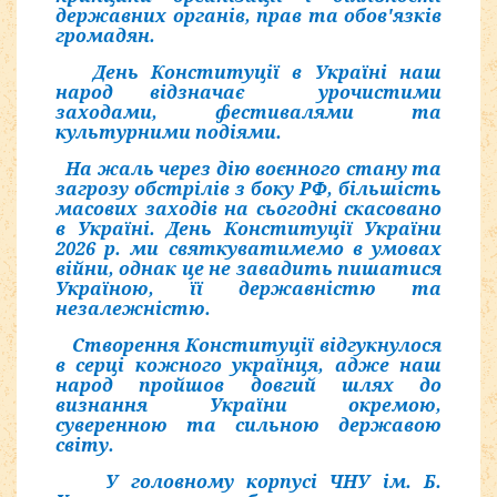
державних органів, прав та обов'язків
громадян.
День Конституції в Україні наш
народ відзначає урочистими
заходами, фестивалями та
культурними подіями.
На
жаль через дію воєнного стану та
загрозу обстрілів з боку РФ, більшість
масових заходів на сьогодні скасовано
в Україні. День Конституції України
2026 р
.
ми святкуватимемо в умовах
війни, однак це не завадить пишатися
Україною, її державністю та
незалежністю.
Створення Конституції відгукнулося
в серці кожного українця, адже наш
народ пройшов довгий шлях до
визнання України окремою,
суверенною та сильною державою
світу.
У головному корпусі ЧНУ ім. Б.