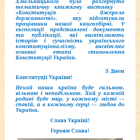
Хмельницького було розгорнуто
тематичну книжкову виставку
«Конституція – джерело
державності», яку підготували
працівники нашої книгозбірні. У
експозиції представлені документи
та публікації, які висвітлюють
історію і сучасність українського
конституціоналізму, висвітлює
основні етапи становлення
Конституції України.
З Днем
Конституції України!
Нехай наша країна буде сильною,
вільною і неподільною. Хай у кожній
родині буде мир, у кожному місті —
спокій,
а в кожному серці — любов до
України.
Слава Україні!
Героям Слава!