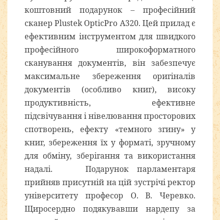
коштовний подарунок – професійний
сканер Plustek OpticPro A320. Цей прилад є
ефективним інструментом для швидкого
професійного широкоформатного
сканування документів, він забезпечує
максимальне збереження оригіналів
документів (особливо книг), високу
продуктивність, ефективне
підсвічування і нівелювання просторових
спотворень, ефекту «темного згину» у
книг, збереження їх у форматі, зручному
для обміну, зберігання та використання
надалі. Подарунок парламентаря
прийняв присутній на цій зустрічі ректор
університету професор О. В. Черевко.
Щиросердно подякувавши нардепу за