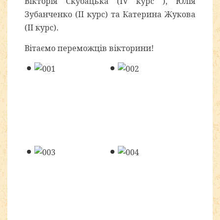
Вікторія Скубацька (ІV курс ), Юлія
Зубанченко (ІІ курс) та Катерина Жукова
(ІІ курс).
Вітаємо переможців вікторини!