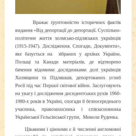
Вражає ґрунтовністю історичних фактів
видання «Від депортації до депортації. Суспільно-
політичне життя холмсько-підляських українців
(1915-1947). Дослідження. Спогади, Документи»,
яке базується на зібраних у архівах України,
Польщі та Канади матеріалів, де відтворено
бачення відомими дослідниками долі українців
Холмщини та Підляшшя, депортованих углиб
Росії під час Першої світової війни. Заслуговують
на увагу і дослідження дисидентських рухів 1960-
1980-х років в Україні, спогади її безпосереднього
учасника, правозахисника і співзасновника
Української Гельсінської групи, Миколи Руденка.
Цікавими і цінними є й численні англомовні