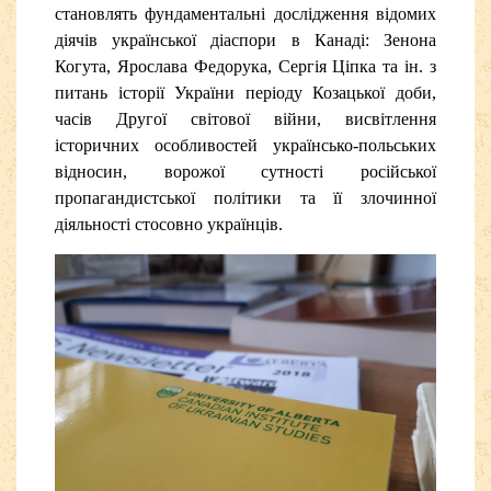
становлять фундаментальні дослідження відомих
діячів української діаспори в Канаді: Зенона
Когута, Ярослава Федорука, Сергія Ціпка та ін. з
питань історії України періоду Козацької доби,
часів Другої світової війни, висвітлення
історичних особливостей українсько-польських
відносин, ворожої сутності російської
пропагандистської політики та її злочинної
діяльності стосовно українців.