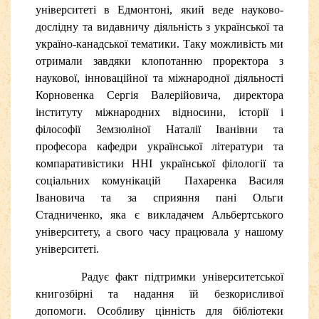
університеті в Едмонтоні,
який веде науково-
дослідну та видавничу діяльність з української та
україно-канадської тематики
. Таку можливість ми
отримали завдяки клопотанню проректора з
наукової, інноваційної та міжнародної діяльності
Корновенка Сергія Валерійовича, директора
інституту міжнародних відносини, історії і
філософії Земзюліної Наталії Іванівни та
професора кафедри української літератури та
компаративістики
ННІ української філології та
соціальних комунікацій Пахаренка Василя
Івановича та за сприяння пані Ольги
Стадниченко, яка є викладачем Альбертського
університету, а свого часу працювала у нашому
університеті.
Радує факт підтримки університетської
книгозбірні та надання їй безкорисливої
допомоги. Особливу цінність для бібліотеки