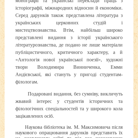
монографії та українські переклади праць з
історіографії, міжнародних відносин й економіки.
Серед дарунків також представлена література з
українських церковних студій і
мистецтвознавства. Втім, найбільш широко
представлені видання з історії українського
літературознавства, де подано не лише матеріали
публіцистичного, критичного характеру, а й
«Антологія нової української поезії», художні
твори Володимира Винниченка, Емми
Андієвської, які стануть у пригоді студентам-
філологам.
Подаровані видання, без сумніву, викличуть
жвавий інтерес у студентів історичних та
філологічних спеціальностей та у широкого кола
зацікавлених осіб.
Наукова бібліотека ім. М. Максимовича після
наукового опрацювання дарунків представить їх