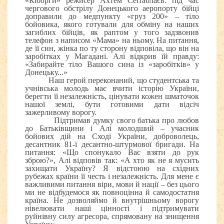
«Кіборги» режисер Ахтем Сеітаблаєв: під час
чергового обстрілу Донецького аеропорту бійці
доправили до медпункту «груз 200» – тіло
бойовика, якого готували для обміну на наших
загиблих бійців, як раптом у того задзвонив
телефон з написом «Мама» на ньому. На питання,
де її син, жінка по ту сторону відповіла, що він на
заробітках у Магадані. Алі відкрив їй правду:
«Забирайте тіло Вашого сина із «заробітків» у
Донецьку...»
Наш герой переконаний, що студентська та
учнівська молодь має вчити історію України,
берегти її незалежність, цінувати кожен шматочок
нашої землі, бути готовими дати відсіч
зажерливому ворогу.
Підтримав думку свого батька про любов
до Батьківщини і Алі молодший – учасник
бойових дій на Сході України, доброволець,
десантник 81-ї десантно-штурмової бригади. На
питання: «Що спонукало Вас взяти до рук
зброю?», Алі відповів так: «А хто як не я мусить
захищати Україну? Я відстоюю на східних
рубежах країни її честь і незалежність. Для мене є
важливими питання віри, мови й нації – без цього
ми не відбудемося як повноцінна й самодостатня
країна. Не дозволяймо й внутрішньому ворогу
нівелювати наші цінності і підтримувати
руйнівну силу агресора, спрямовану на знищення