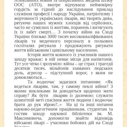
телевізійних новин та оперативних зведень штабу
ООС (АТО), вкотре відчуваєш неймовірну
гордість за гідний до наслідування приклад
служіння професії і народу України, патріотизму і
жертовності українських лікарів, які творять дива,
рятуючи наших мужніх хлопців від серйозних,
часто не сумісних із життям, поранень і витягують
їх із лабет смерті… З початку війни на Сході
України близько 3000 тисяч висококваліфікованих
лікарів та медичного персоналу в польових
госпіталях рятували і продовжують рятувати
життя військовим і цивільному населенню.
Історія життя кожного із учасників нашого
заходу вражає: в ній немає місця для напівтонів.
Тут усе чітко і зрозуміло: війна – це страх і трагедії
десятків тисяч, мільйонів зламаних людських
доль, агресор – підступний ворог, з яким не
домовляються…
Та водночас задаєшся питанням: «Як
ведеться лікарям, там, у самому пеклі війни? З
якими викликами їм доводиться щоденно мати
справу? Як бути лікарям із дилемою: служити
шляхетній меті спасіння життя людини і водночас
брати до рук зброю?..» На ці та інші питання
науково-педагогічним працівникам, студентам та
гостям заходу наукової бібліотеки ім. М.
Максимовича, допомогли знайти відповідь
військові лікарі – учасники бойових дій на Сході