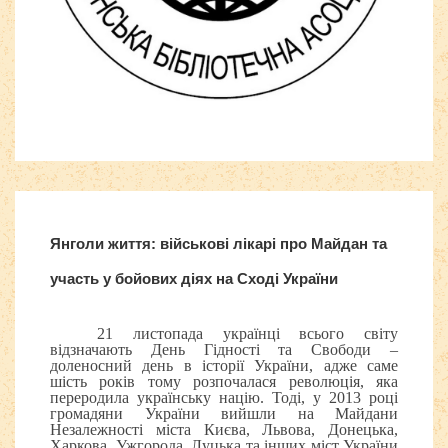
Компоненты, модули, шаблоны и другие
Расширения Joomla
Янголи життя: військові лікарі про Майдан та
участь у бойових діях на Сході України
21 листопада українці всього світу
відзначають День Гідності та Свободи –
доленосний день в історії України, адже саме
шість років тому розпочалася революція, яка
переродила українську націю. Тоді, у 2013 році
громадяни України вийшли на Майдани
Незалежності міста Києва, Львова, Донецька,
Харкова, Ужгорода, Луцька та інших міст України