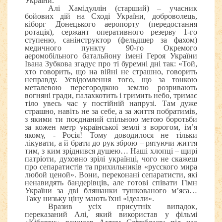
України.
Алі Хамідуллін (старший) – учасник
бойових дій на Сході України, доброволець,
кіборг Донецького аеропорту (передостання
ротація), сержант оперативного резерву 1-го
ступеню, санінструктор (фельдшер за фахом)
медичного пункту 90-го Окремого
аеромобільного батальйону імені Героя України
Івана Зубкова згадує про ті буремні дні так: «Той,
хто говорить, що на війні не страшно, говорить
неправду. Усвідомлення того, що за тонкою
металевою перегородкою землю розривають
вогняні гради, палахкотить і гримить небо, тримає
тіло увесь час у постійній напрузі. Там дуже
страшно, навіть не за себе, а за життя побратимів,
з якими ти поєднаний спільною метою боротьби
за кожен метр української землі з ворогом, ім’я
якому, - Росія! Тому доводилося не тільки
лікувати, а й брати до рук зброю – рятуючи життя
тим, з ким зріднився душею… Наші хлопці – щирі
патріоти, духовно зрілі українці, чого не скажеш
про сепаратистів та прихильників «русского мира
любой ценой». Вони, переконані сепаратисти, які
ненавидять бандерівців, але готові співати Гімн
України за дві бляшанки тушкованого м
’
яса…
Таку низьку ціну мають їхні «ідеали».
Вразив усіх присутніх випадок,
переказаний Алі, який використав у фільмі