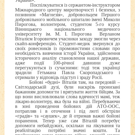
України».
Поспілкуватися із сержантом-інструктором
Міжнародного центру миротворчості і безпеки, з
позивним «Магнезія», добровольцем Першого
добровільного мобільного шпиталю імені Миколи
Пирогова, волонтером, студентом 5-го курсу
Вінницького національного медичного
університету ім. М. І. Пирогова Верланом
Віталієм Ігоровичем учасники заходу змогли через
скайп-конференцію. Студент-медик звернувся до
своїх ровесників із промовистими словами про
необхідність вивчення історії України, здійснення
історичного аналізу становлення нашої держави,
адже події 100-річної давнини дуже
перегукуються із сучасними: тоді теж українці
зрадили Гетьмана Павла Скоропадського і
отримали у відповідь підступ і зраду Росії.
Бойові «будні» Віталія там, на передовій –
Світлодарській дузі, були наскрізь пронизані
бажанням допомогти і врятувати життя бійцям. За
що вони висловлювали слова вдячності мамі, теж
лікарю-волонтеру, яка була на війні. Перебуваючи
в зоні проведення бойових дій АТО-ООС,
потрапляв і в оточення і під люті обстріли
«градів» та «саушек», де й отримав важні бойові
поранення. Тепер уже сам Віталій потребує
допомоги небайдужих, оскільки на лікування та
реабілітацію потрібні значні кошти. Та