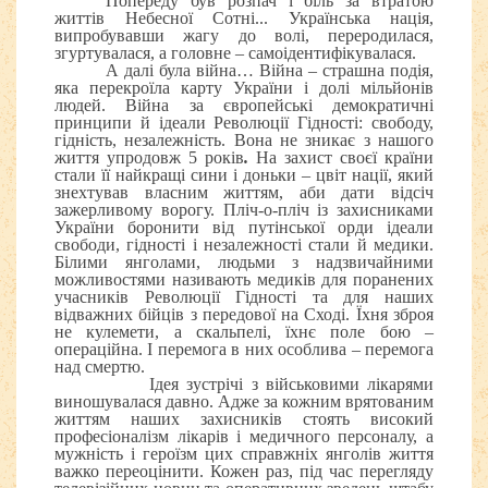
Попереду був розпач і біль за втратою
життів Небесної Сотні... Українська нація,
випробувавши жагу до волі, переродилася,
згуртувалася, а головне – самоідентифікувалася.
А далі була війна… Війна – страшна подія,
яка перекроїла карту України і долі мільйонів
людей. Війна за європейські демократичні
принципи й ідеали Революції Гідності: свободу,
гідність, незалежність. Вона не зникає з нашого
життя упродовж 5 років
.
На захист своєї країни
стали її найкращі сини і доньки – цвіт нації, який
знехтував власним життям, аби дати відсіч
зажерливому ворогу.
Пліч-о-пліч із захисниками
України боронити від путінської орди ідеали
свободи, гідності і незалежності стали й медики.
Білими янголами, людьми з надзвичайними
можливостями називають медиків для поранених
учасників Революції Гідності та для наших
відважних бійців з передової на Сході. Їхня зброя
не кулемети, а скальпелі, їхнє поле бою –
операційна. І перемога в них особлива – перемога
над смертю.
Ідея зустрічі з військовими лікарями
виношувалася давно. Адже за кожним врятованим
життям наших захисників стоять високий
професіоналізм лікарів і медичного персоналу, а
мужність і героїзм цих справжніх янголів життя
важко переоцінити. Кожен раз, під час перегляду