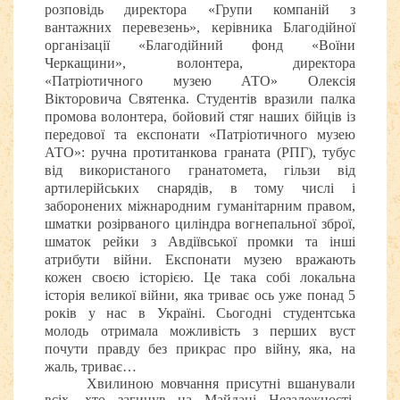
розповідь директора «Групи компаній з
вантажних перевезень», керівника Благодійної
організації «Благодійний фонд «Воїни
Черкащини», волонтера, директора
«Патріотичного музею АТО» Олексія
Вікторовича Святенка. Студентів вразили палка
промова волонтера, бойовий стяг наших бійців із
передової та експонати «Патріотичного музею
АТО»: ручна протитанкова граната (РПГ), тубус
від використаного гранатомета, гільзи від
артилерійських снарядів, в тому числі і
заборонених міжнародним гуманітарним правом,
шматки розірваного циліндра вогнепальної зброї,
шматок рейки з Авдіївської промки та інші
атрибути війни. Експонати музею вражають
кожен своєю історією. Це така собі локальна
історія великої війни, яка триває ось уже понад 5
років у нас в Україні. Сьогодні студентська
молодь отримала можливість з перших вуст
почути правду без прикрас про війну, яка, на
жаль, триває…
Хвилиною мовчання присутні вшанували
всіх, хто загинув на Майдані Незалежності,