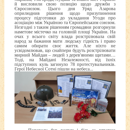
й висловили свою позицію щодо дружби з
Євросоюзом. Цього дня Уряд Азарова
оприлюднив рішення щодо призупинення
процесу підготовки до укладання Угоди про
асоціацію між Україною та Європейським союзом.
Незгодні з таким рішенням громадяни розгорнули
наметове містечко на головній площі України. На
очах у всього світу влада розстрілювала свій
народ за бажання мати людську гідність і право
самим обирати своє життя. Але ніхто не
усвідомлював, що снайпери будуть розстрілювати
мирний Майдан – людей з дерев'яними щитами…
Тоді, на Майдані Незалежності, від їхніх
підступних куль загинуло 78 протестувальників.
Герої Небесної Сотні пішли на небеса...