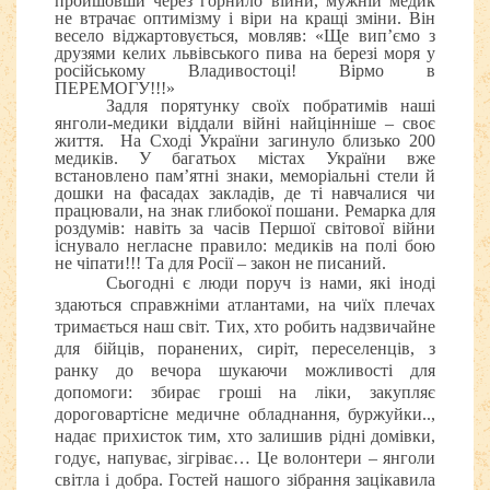
пройшовши через горнило війни, мужній медик
не втрачає оптимізму і віри на кращі зміни. Він
весело віджартовується, мовляв: «Ще вип’ємо з
друзями келих львівського пива на березі моря у
російському Владивостоці! Вірмо в
ПЕРЕМОГУ!!!»
Задля порятунку своїх побратимів наші
янголи-медики віддали війні найцінніше – своє
життя. На Сході України загинуло близько 200
медиків. У багатьох містах України вже
встановлено пам’ятні знаки, меморіальні стели й
дошки на фасадах закладів, де ті навчалися чи
працювали, на знак глибокої пошани. Ремарка для
роздумів: навіть за часів Першої світової війни
існувало негласне правило: медиків на полі бою
не чіпати!!! Та для Росії – закон не писаний.
Сьогодні є люди поруч із нами, які іноді
здаються справжніми атлантами, на чиїх плечах
тримається наш світ. Тих, хто робить надзвичайне
для бійців, поранених, сиріт, переселенців, з
ранку до вечора шукаючи можливості для
допомоги: збирає гроші на ліки, закупляє
дороговартісне медичне обладнання, буржуйки..,
надає прихисток тим, хто залишив рідні домівки,
годує, напуває, зігріває… Це волонтери – янголи
світла і добра. Гостей нашого зібрання зацікавила