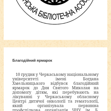
Joomla модули на
http://joomla3x.ru
и компоненты.
Благодійний ярмарок
10 грудня у Черкаському національному
університеті імені Богдана
Хмельницького відбувся благодійний
ярмарок до Дня Святого Миколая на
допомогу дітям, які перебувають на
лікуванні у Черкаському обласному
Центрі дитячої онкології та гематології,
який організувала первинна
профспілкова організація ЧНУ ім. Б.