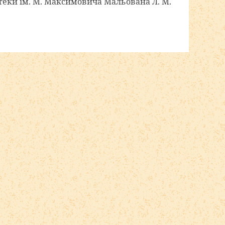
отеки ім. М. Максимовича Мальована Л. М.