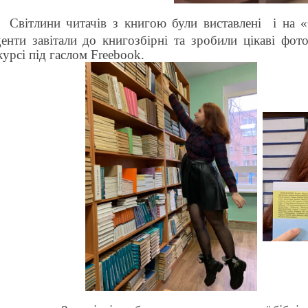
Світлини читачів з книгою були виставлені і на
денти завітали до книгозбірні та зробили цікаві фо
курсі під гаслом
Freebook
.