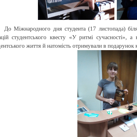
До Міжнародного дня студента (17 листопада) біля
ацій студентського квесту «У ритмі сучасності», а н
дентського життя й натомість отримували в подарунок 