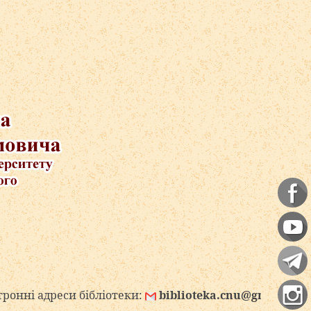
си бібліотеки:
biblioteka.cnu@gmail.com
biblio