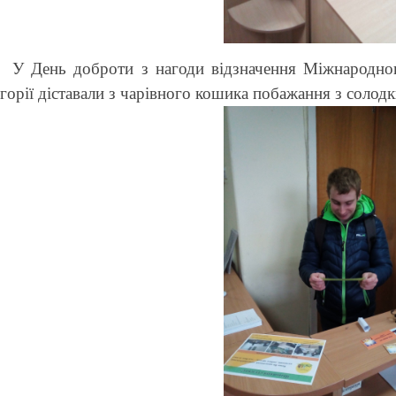
У День доброти з нагоди відзначення Міжнародного
егорії діставали з чарівного кошика побажання з соло