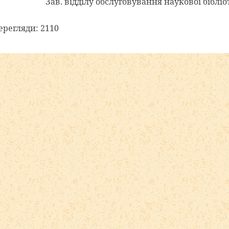
Зав. відділу обслуговування наукової біблі
регляди: 2110