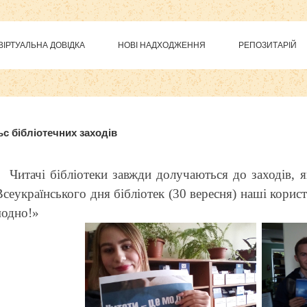
ВІРТУАЛЬНА ДОВІДКА
НОВІ НАДХОДЖЕННЯ
РЕПОЗИТАРІЙ
модули на
http://joomla3x.ru
и компоненты.
с бібліотечних заходів
Читачі бібліотеки завжди долучаються до заходів, я
Всеукраїнського дня бібліотек (30 вересня) наші корис
модно!»