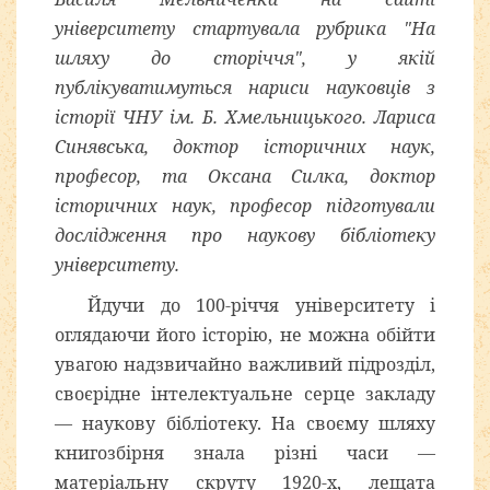
університету стартувала рубрика "На
шляху до сторіччя", у якій
публікуватимуться нариси науковців з
історії ЧНУ ім. Б. Хмельницького. Лариса
Синявська, доктор історичних наук,
професор, та Оксана Силка, доктор
історичних наук, професор підготували
дослідження про наукову бібліотеку
університету.
Йдучи до 100-річчя університету і
оглядаючи його історію, не можна обійти
увагою надзвичайно важливий підрозділ,
своєрідне інтелектуальне серце закладу
— наукову бібліотеку. На своєму шляху
книгозбірня знала різні часи —
матеріальну скруту 1920-х, лещата