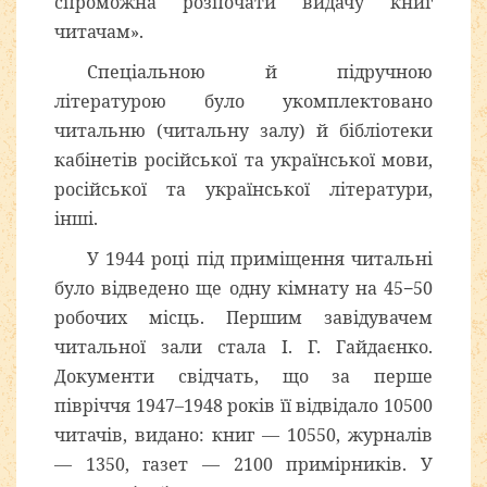
спроможна розпочати видачу книг
читачам».
Спеціальною й підручною
літературою було укомплектовано
читальню (читальну залу) й бібліотеки
кабінетів російської та української мови,
російської та української літератури,
інші.
У 1944 році під приміщення читальні
було відведено ще одну кімнату на 45−50
робочих місць. Першим завідувачем
читальної зали стала І. Г. Гайдаєнко.
Документи свідчать, що за перше
півріччя 1947–1948 років її відвідало 10500
читачів, видано: книг — 10550, журналів
— 1350, газет — 2100 примірників. У