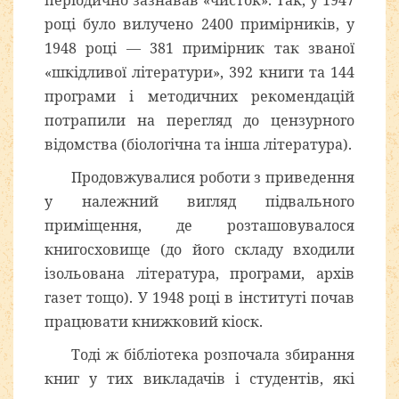
році було вилучено 2400 примірників, у
1948 році — 381 примірник так званої
«шкідливої літератури», 392 книги та 144
програми і методичних рекомендацій
потрапили на перегляд до цензурного
відомства (біологічна та інша література).
Продовжувалися роботи з приведення
у належний вигляд підвального
приміщення, де розташовувалося
книгосховище (до його складу входили
ізольована література, програми, архів
газет тощо). У 1948 році в інституті почав
працювати книжковий кіоск.
Тоді ж бібліотека розпочала збирання
книг у тих викладачів і студентів, які