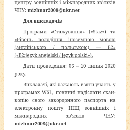
центру зовнішніх і міжнародних зв’язків
ЧНУ:
mizhnar2008@ukr.net
Для викладачів
Програми «Стажування» («Staż») та
«Рівень володіння іноземною мовою
(англійською / польською) — В2»
(«B2:język angielski / język polski»).
Дати проведення: 06 – 10 липня 2020
року.
Викладачі, які бажають взяти участь у
програмах WSL, повинні надіслати скан-
копію свого закордонного паспорта на
електронну пошту ННЦ зовнішніх і
міжнародних зв’язків ЧНУ:
mizhnar2008@ukr.net