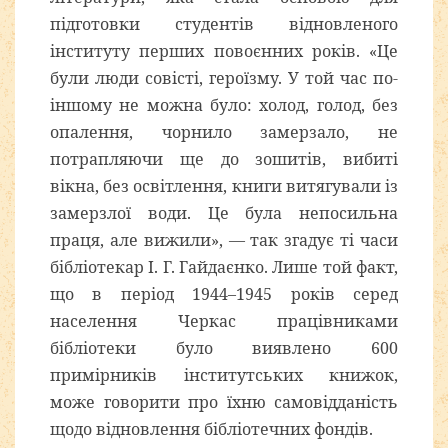
підготовки студентів відновленого
інституту перших повоєнних років. «Це
були люди совісті, героїзму. У той час по-
іншому не можна було: холод, голод, без
опалення, чорнило замерзало, не
потрапляючи ще до зошитів, вибиті
вікна, без освітлення, книги витягували із
замерзлої води. Це була непосильна
праця, але вижили», — так згадує ті часи
бібліотекар І. Г. Гайдаєнко. Лише той факт,
що в період 1944–1945 років серед
населення Черкас працівниками
бібліотеки було виявлено 600
примірників інститутських книжок,
може говорити про їхню самовідданість
щодо відновлення бібліотечних фондів.