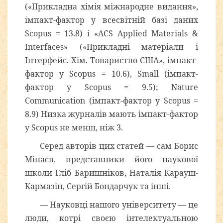
(«Прикладна хімія міжнародне видання»,
імпакт-фактор у всесвітній базі даних
Scopus = 13.8) і «ACS Applied Materials &
Interfaces» («Прикладні матеріали і
Інтерфейс. Хім. Товариство США», імпакт-
фактор у Scopus = 10.6), Small (імпакт-
фактор у Scopus = 9.5); Nature
Communication (імпакт-фактор у Scopus =
8.9) Низка журналів мають імпакт-фактор
у Scopus не менш, ніж 3.
Серед авторів цих статей — сам Борис
Мінаєв, представники його наукової
школи Гліб Баришніков, Наталія Карауш-
Кармазін, Сергій Бондарчук та інші.
— Науковці нашого університету — це
люди, котрі своєю інтелектуальною