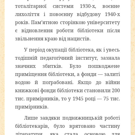
тоталітарної системи 1930-х, воєнне
лихоліття і повоєнну відбудову 1940-х
років. Пам’ятною сторінкою університету
є відновлення роботи бібліотеки після
звільнення краю від нацистів.
У період окупації бібліотека, як і увесь
тодішній педагогічний інститут, зазнала
значних збитків. Було пошкоджене
приміщення бібліотеки, а фонди — залиті
водою й пограбовані. Якщо до війни
книжкові фонди бібліотеки становили 200
тис. примірників, то у 1945 році — 75 тис.
примірників.
Лише завдяки подвижницькій роботі
бібліотекарів, було врятовано частину
літератури, яка стала основою для