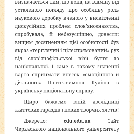
визначається тим, що вона, на відміну від
усталеного погляду про особливу роль
наукового доробку вченого у висвітленні
дискусійних проблем слов’янознавства,
спробувала, й небезуспішно, довести:
вищим досягненням цієї особистості був
якраз «терплячий і цілеспрямований» рух
від слов’янофільської візії буття до
національної. І саме в такому значенні
варто сприймати внесок «емоційного й
діяльного» Пантелеймона Куліша в
українську національну справу.
Щиро бажаємо юній дослідниці
життєвих гараздів і нових творчих злетів!
Джерело:
cdu.edu.ua
Сайт
Черкаського національного університету