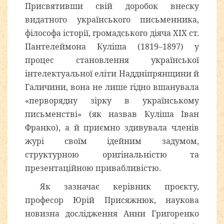
Присвятивши свій доробок внеску
видатного українського письменника,
філософа історії, громадського діяча ХІХ ст.
Пантелеймона Куліша (1819–1897) у
процес становлення української
інтелектуальної еліти Наддніпрянщини й
Галичини, вона не лише гідно вшанувала
«перворядну зірку в українському
письменстві» (як назвав Куліша Іван
Франко), а й приємно здивувала членів
журі своїм ідейним задумом,
структурною оригінальністю та
презентаційною привабливістю.
Як зазначає керівник проєкту,
професор Юрій Присяжнюк, наукова
новизна дослідження Анни Григоренко