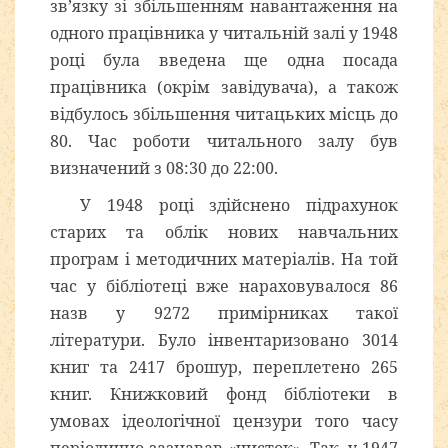
зв’язку зі збільшенням навантаження на
одного працівника у читальній залі у 1948
році була введена ще одна посада
працівника (окрім завідувача), а також
відбулось збільшення читацьких місць до
80. Час роботи читального залу був
визначений з 08:30 до 22:00.
У 1948 році здійснено підрахунок
старих та облік нових навчальних
програм і методичних матеріалів. На той
час у бібліотеці вже нараховувалося 86
назв у 9272 примірниках такої
літератури. Було інвентаризовано 3014
книг та 2417 брошур, переплетено 265
книг. Книжковий фонд бібліотеки в
умовах ідеологічної цензури того часу
періодично зазнавав «чисток». Так, у 1947