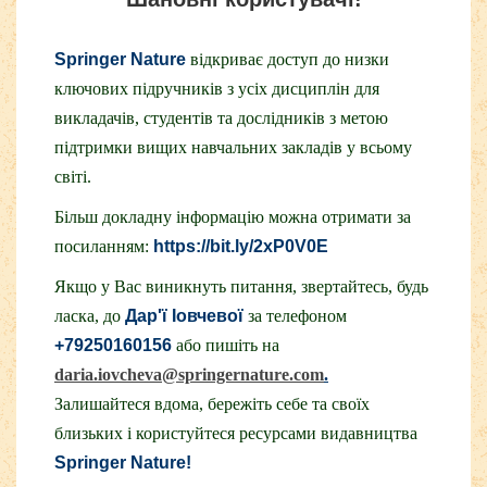
Springer Nature
відкриває доступ до низки
ключових підручників з усіх дисциплін для
викладачів, студентів та дослідників з метою
підтримки вищих навчальних закладів у всьому
світі.
Більш докладну інформацію можна отримати за
посиланням:
https://bit.ly/2xP0V0E
Якщо у Вас виникнуть питання, звертайтесь, будь
ласка, до
Дар'ї Іовчевої
за телефоном
+79250160156
або пишіть на
daria.iovcheva@springernature.com
.
Залишайтеся вдома, бережіть себе та своїх
близьких і користуйтеся ресурсами видавництва
Springer Nature!