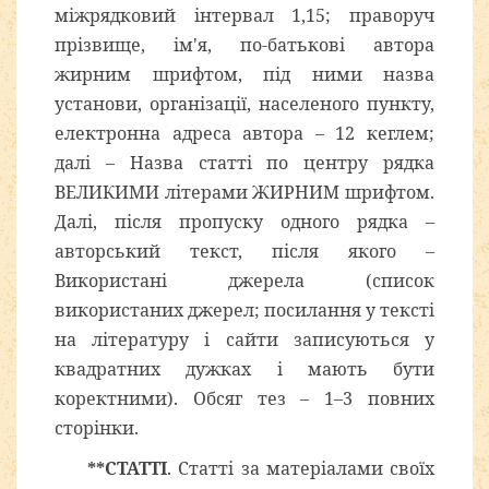
міжрядковий інтервал 1,15; праворуч
прізвище, ім'я, по-батькові автора
жирним шрифтом, під ними назва
установи, організації, населеного пункту,
електронна адреса автора – 12 кеглем;
далі – Назва статті по центру рядка
ВЕЛИКИМИ літерами ЖИРНИМ шрифтом.
Далі, після пропуску одного рядка –
авторський текст, після якого –
Використані джерела (список
використаних джерел; посилання у тексті
на літературу і сайти записуються у
квадратних дужках і мають бути
коректними). Обсяг тез – 1–3 повних
сторінки.
**СТАТТІ
. Статті за матеріалами своїх