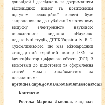
доповідей і досліджень за дотриманням
відповідних вимог та позитивним
відгуком редакційної колегії буде
запропоновано до публікації у поточному
випуску електронного наукового
періодичного видання «Науково-
педагогічні студії», ДНПБ України ім. В. О.
Сухомлинського, що має міжнародний
стандартний серійний номер ISSN та
ідентифікатор цифрового об’єкта (DOI). З
вимогами до підготовки та оформлення
статей можна ознайомитися за
посиланням:
npstudies.dnpb.gov.ua/about/submissions#onli
Контакти:
Ростока Марина Львовна
, кандидат