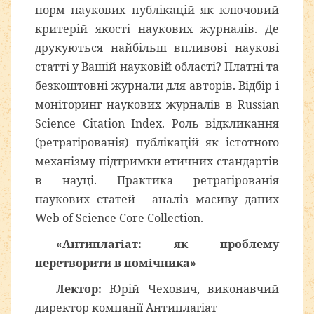
норм наукових публікацій як ключовий
критерій якості наукових журналів. Де
друкуються найбільш впливові наукові
статті у Вашій науковій області? Платні та
безкоштовні журнали для авторів. Відбір і
моніторинг наукових журналів в Russian
Science Citation Index. Роль відкликання
(ретрагірованія) публікацій як істотного
механізму підтримки етичних стандартів
в науці. Практика ретрагірованія
наукових статей - аналіз масиву даних
Web of Science Core Collection.
«Антиплагіат: як проблему
перетворити в помічника»
Лектор:
Юрій Чехович, виконавчий
директор компанії Антиплагіат