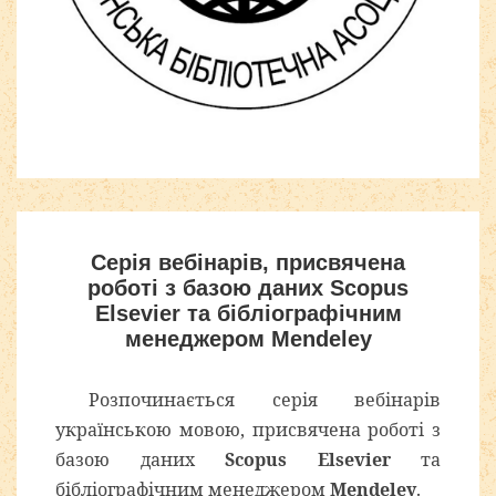
Шаблоны для Joomla 3
здесь
Серія вебінарів, присвячена
роботі з базою даних Scopus
Elsevier та бібліографічним
менеджером Mendeley
Розпочинається серія вебінарів
українською мовою, присвячена роботі з
базою даних
Scopus Elsevier
та
бібліографічним менеджером
Mendeley
.