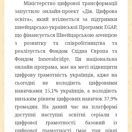
Міністерство цифрової трансформації
запустило онлайн-проект «Дія. Цифрова
освіта», який втілюється за підтримки
швейцарсько-української Програми EGAP,
що фінансується Швейцарською агенцією
з розвитку та співробітництва та
реалізується Фондом Східна Європа та
Фондом Innovabridge. Ця національна
онлайн-програма, має на меті підвищити
цифрову грамотність українців, адже на
сьогодні не володіють цифровими
навичками 15,1% українців, а володіють
низьким рівнем цифрових навичок 37,9%
громадян. На даний час на платформі
доступні наступні освітні серіали з
цифрової грамотності: базовий із
цифрової грамотності (має три рівні